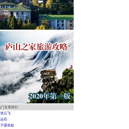
热门文章排行
纵览云飞
好运石
夏子晏坐处