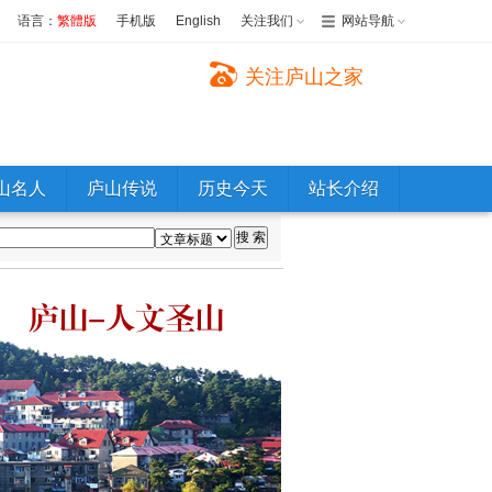
语言：
繁體版
手机版
English
关注我们
网站导航
关注庐山之家
山名人
庐山传说
历史今天
站长介绍