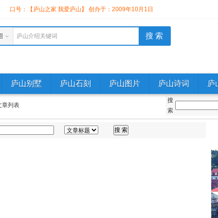
】
口号：【庐山之家 我爱庐山】 创办于：2009年10月1日
绍
庐山介绍关键词
庐山别墅
庐山石刻
庐山图片
庐山诗词
庐
搜
文章列表
索