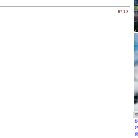
9
7
1
8
:
·
·
·