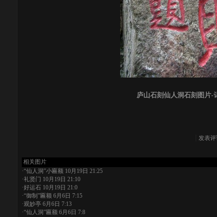
庐山石刻仙人洞石刻图片-
发表评
相关图片
·
“仙人洞”小匾额
10月19日 21:25
·
礼贤门
10月19日 21:10
·
好运石
10月19日 21:0
·
“御制”匾额
6月6日 7:15
·
观妙亭
6月6日 7:13
·
“仙人洞”匾额
6月6日 7:8