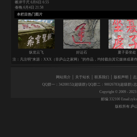
·
断岸千尺
6月6日 6:55
·
春晚
6月4日 21:58
本栏目热门图片
纵览云飞
好运石
夏子晏坐处
注：凡注明“来源：XXX（非庐山之家网）”的作品，均转载自其它媒体或著
网站简介
│
关于站长
│
联系我们
│
版权声明
│
志
QQ群一：34208152(超级群) QQ群二：90026783(超级群)
Copyright © 2009 - 2023 
邮编:332100 Email:z
版权所有:
庐