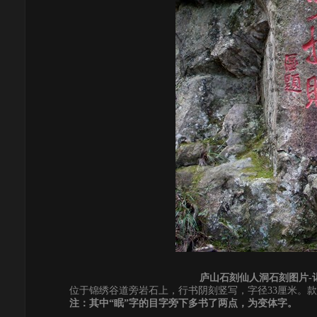
庐山石刻仙人洞石刻图片-
位于锦绣谷道旁岩石上，行书阴刻竖写，字径33厘米。款
注：其中
“
眠
”
字的目字旁下多书了两点，为变体字。