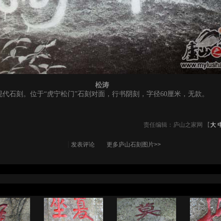
松涛
现代石刻。位于“虎宁松门”石刻对面，行书阴刻，字径60厘米，无款。
责任编辑：庐山之家网 【
大
发表评论
更多庐山石刻图片>>