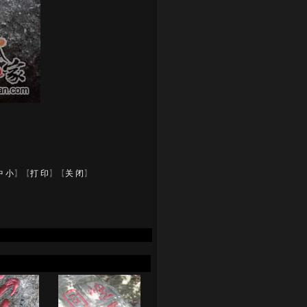
中
小
】【
打 印
】【
关 闭
】