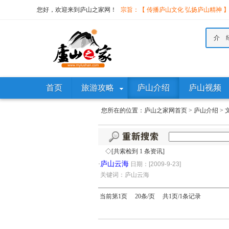
您好，欢迎来到庐山之家网！
宗旨：【 传播庐山文化 弘扬庐山精神 
介 
首页
旅游攻略
庐山介绍
庐山视频
您所在的位置：
庐山之家网首页
>
庐山介绍
>
◇[共索检到 1 条资讯]
庐山云海
·
日期：[2009-9-23]
·
关键词：庐山云海
当前第1页 20条/页 共1页/1条记录