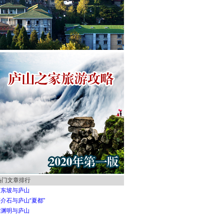
热门文章排行
苏东坡与庐山
介石与庐山“夏都”
陶渊明与庐山