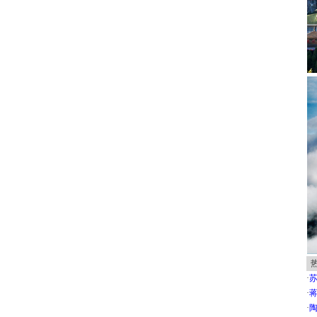
·
·
蒋
·