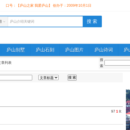
】
口号：【庐山之家 我爱庐山】 创办于：2009年10月1日
绍
庐山介绍关键词
庐山别墅
庐山石刻
庐山图片
庐山诗词
庐
搜
文章列表
索
9
7
1
8
: