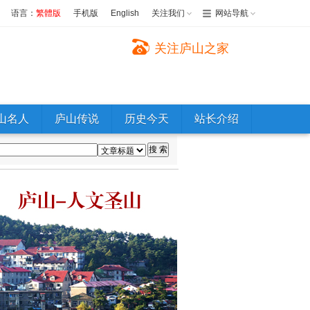
语言：
繁體版
手机版
English
关注我们
网站导航
关注庐山之家
山名人
庐山传说
历史今天
站长介绍