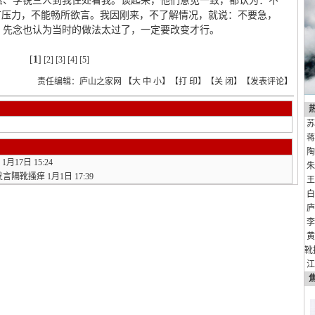
惠、李锐三人到我住处看我。谈起来，他们意见一致，都认为：不
有压力，不能畅所欲言。我因刚来，不了解情况，就说：不要急，
，先念也认为当时的做法太过了，一定要改变才行。
[
1
]
[2]
[3]
[4]
[5]
责任编辑：庐山之家网 【
大
中
小
】【
打 印
】【
关 闭
】【
发表评论
】
苏
蒋
陶
1月17日 15:24
朱
发言隔靴搔痒
1月1日 17:39
王
白
庐
李
黄
靴
江