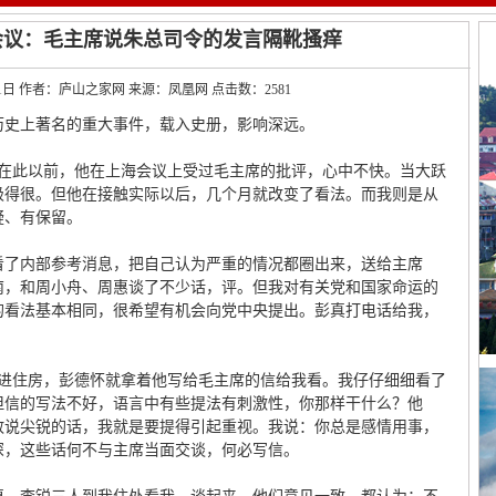
会议：毛主席说朱总司令的发言隔靴搔痒
月1日 作者：庐山之家网 来源：凤凰网 点击数：
2581
国历史上著名的重大事件，载入史册，影响深远。
。在此以前，他在上海会议上受过毛主席的批评，心中不快。当大跃
极得很。但他在接触实际以后，几个月就改变了看法。而我则是从
疑、有保留。
看了内部参考消息，把自己认为严重的情况都圈出来，送给主席
南，和周小舟、周惠谈了不少话，评。但我对有关党和国家命运的
的看法基本相同，很希望有机会向党中央提出。彭真打电话给我，
刚进住房，彭德怀就拿着他写给毛主席的信给我看。我仔仔细细看了
但信的写法不好，语言中有些提法有刺激性，你那样干什么？他
敢说尖锐的话，我就是要提得引起重视。我说：你总是感情用事，
深，这些话何不与主席当面交谈，何必写信。