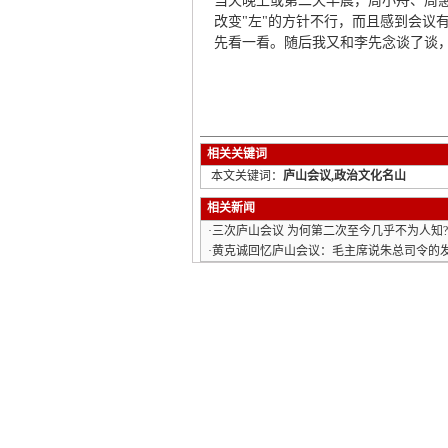
当天晚上或第二天早晨，周小舟、周
改变"左"的方针不行，而且感到会议
先看一看。随后我又和李先念谈了谈
相关关键词
本文关键词：
庐山会议,政治文化名山
相关新闻
·
三次庐山会议 为何第二次至今几乎不为人知?
·
黄克诚回忆庐山会议：毛主席说朱总司令的