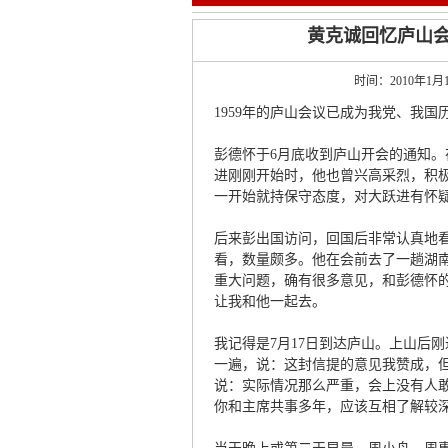
黄克诚回忆庐山
时间：2010年1
1959年的庐山会议已成为我党、我
彭德怀于6月底收到庐山开会的通知
进刚刚开始时，他也曾兴高采烈，积
一开始就持保守态度，对大跃进有怀
后来彭出国访问，回国后非常认真地
看，数量颇多。他在会前去了一趟湖
重大问题，确有很多意见，和彭德怀
让我和他一起去。
我记得是7月17日到达庐山。上山后
一遍，说：这封信提的意见我赞成，
说：实际情况那么严重，会上没有人
你和主席共事多年，应该互相了解较