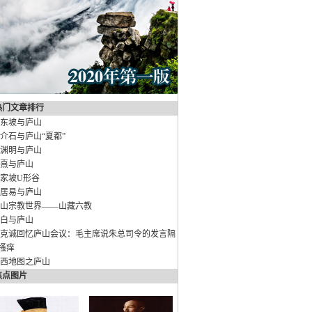
热门文章排行
东坡与庐山
介石与庐山“夏都”
渊明与庐山
熹与庐山
家坡U形谷
居易与庐山
山宗教世界——山藏六教
白与庐山
克诚回忆庐山会议：毛主席说朱总司令的发言隔
搔痒
西地图之庐山
焦点图片