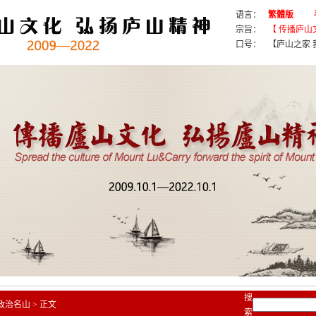
语言：
繁體版
宗旨：
【 传播庐山
口号：
【庐山之家 我
搜
政治名山
>
正文
索