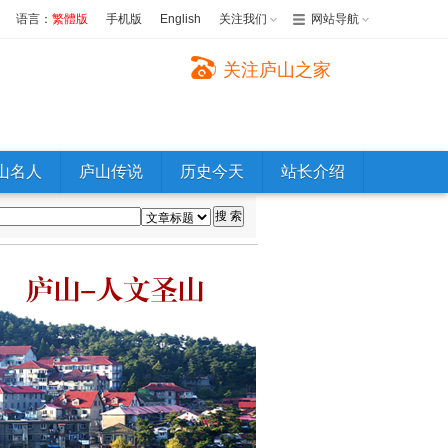
语言：
繁體版
手机版
English
关注我们
网站导航
关注庐山之家
山名人
庐山传说
历史今天
站长介绍