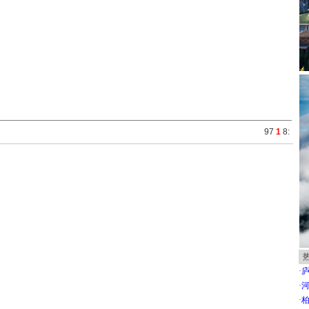
9
7
1
8
:
·
·
河
·
柏