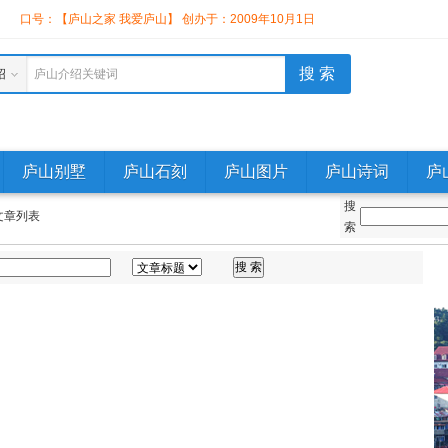
】
口号：【庐山之家 我爱庐山】 创办于：2009年10月1日
绍
庐山介绍关键词
庐山别墅
庐山石刻
庐山图片
庐山诗词
庐
搜
文章列表
索