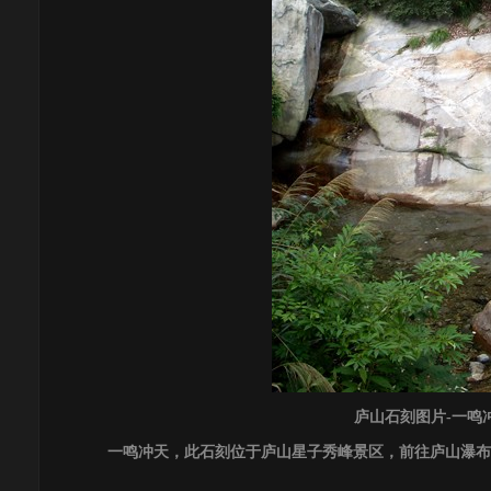
庐山石刻图片-一鸣
一鸣冲天，此石刻位于庐山星子秀峰景区，前往庐山瀑布