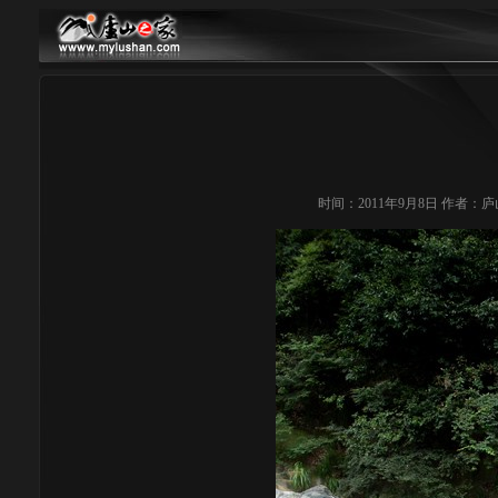
时间：2011年9月8日 作者