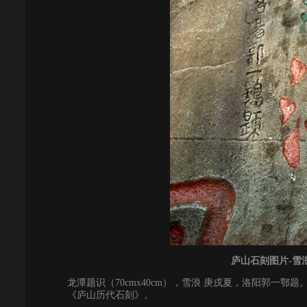
庐山石刻图片-雪
龙潭题识（70cmx40cm），雪浪 庚戌夏，洛阳郭一鄂
《庐山历代石刻》。