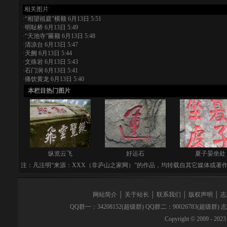
相关图片
·
“相望祖庭”横额
6月13日 5:51
·
明耻桥
6月13日 5:49
·
“天池寺”匾额
6月13日 5:48
·
清凉台
6月13日 5:47
·
天阙
6月13日 5:44
·
文殊岩
6月13日 5:43
·
石门涧
6月13日 5:41
·
痛饮黄龙
6月13日 5:40
本栏目热门图片
纵览云飞
好运石
夏子晏坐处
注：凡注明“来源：XXX（非庐山之家网）”的作品，均转载自其它媒体或著
网站简介
│
关于站长
│
联系我们
│
版权声明
│
志
QQ群一：34208152(超级群) QQ群二：90026783(超级群)
Copyright © 2009 - 2023 