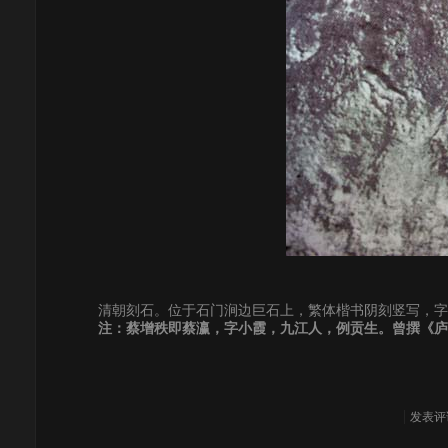
清朝刻石。位于石门涧边巨石上，繁体楷书阴刻竖写，字径
注：蔡增秩即蔡瀛，字小霞，九江人，例贡生。曾撰《庐
发表评