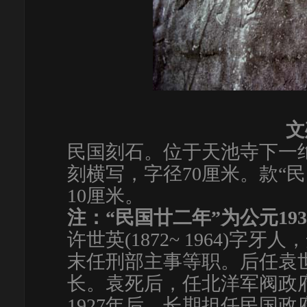
文
民国刻石。位于天池寺下一
刻横写，字径70厘米。款“
10厘米。
注：
“
民国廿二年
”
为公元
193
许世英(1872~ 1964)字
末任刑部主事等职。后任袁
长。袁死后，任北洋军阀政
1927年后，长期担任民国