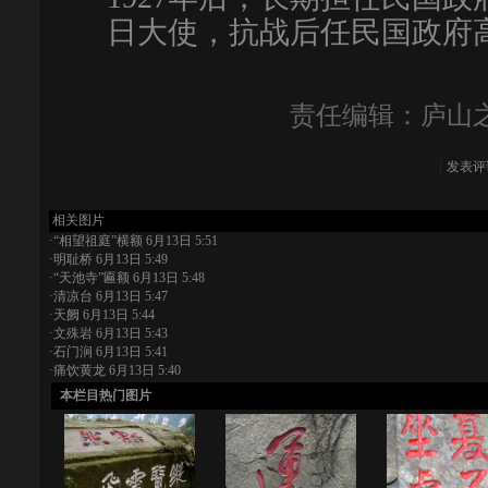
日大使，抗战后任民国政府高
责任编辑：庐山之
发表评
相关图片
·
“相望祖庭”横额
6月13日 5:51
·
明耻桥
6月13日 5:49
·
“天池寺”匾额
6月13日 5:48
·
清凉台
6月13日 5:47
·
天阙
6月13日 5:44
·
文殊岩
6月13日 5:43
·
石门涧
6月13日 5:41
·
痛饮黄龙
6月13日 5:40
本栏目热门图片