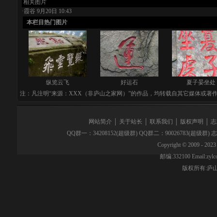
相关图片
·
霞谷
9月20日 10:43
本栏目热门图片
纵览云飞
好运石
夏子晏坐处
注：凡注明“来源：XXX（非庐山之家网）”的作品，均转载自其它媒体或著
网站简介
│
关于站长
│
联系我们
│
版权声明
│
志
QQ群一：34208152(超级群) QQ群二：90026783(超级群)
Copyright © 2009 - 2023 
邮编:332100 Email:z
版权所有:
庐