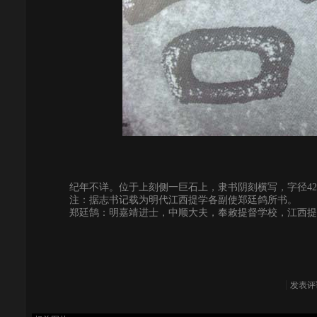
纪年不详。位于上刻侧一巨石上，隶书阴刻横写，字径4
注：据志书记载为明代江西提学各副使郑廷鸽所书。
郑廷鹄：明嘉靖进士，中顺大夫，奉敕提督学校，江西提
发表评