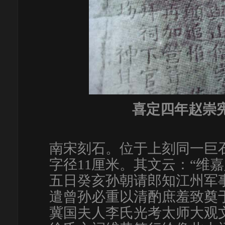
喜定四年赵崇
南宋刻石。位于上刻同一巨
字径11厘米。其文云：“维
五日癸亥孙朝请郎知江州军
遣曾孙必重以清酌庶羞致奠
冀国夫人李氏光考太师大观