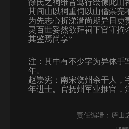
徐氏之祠维昔笃行绘像此山
其间山以祠重伺以山僧崇宪
为先志心折涕潸尚期异日吏
灵百世妥然欲拜祠下官守拘
其鉴焉尚享”
注：其中有不少字为异体手写字
年。
赵崇宪：南宋饶州余干人，
年进士。官抚州军业推官，
责任编辑：庐山之
发表评