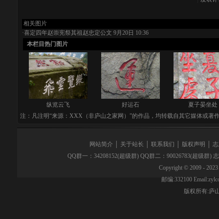
相关图片
·
喜定四年赵崇宪祭其祖赵忠定公文
9月20日 10:36
本栏目热门图片
纵览云飞
好运石
夏子晏坐处
注：凡注明“来源：XXX（非庐山之家网）”的作品，均转载自其它媒体或著
网站简介
│
关于站长
│
联系我们
│
版权声明
│
志
QQ群一：34208152(超级群) QQ群二：90026783(超级群)
Copyright © 2009 - 2023 
邮编:332100 Email:z
版权所有:
庐