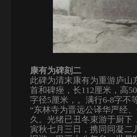
康有为碑刻二
此碑为清末康有为重游庐山
首和碑痤，长112厘米，高5
字径5厘米，。满行6-8字
“东林寺为晋远公译华严经
久。光绪已丑冬束游于厨下
寅秋七月三日，携同同凝二