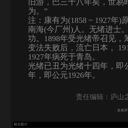
旧游，巴三十八年矣，世易
为。”
注：康有为(1858 ~ 19
南海(今厂州)人。无绪进士。
功。1898年受光绪帝召见，
变法失败后，流亡日本， 1
1927年病死于青岛。
光绪已丑为光绪十四年，即公
年，即公元1926年。
责任编辑：庐山之
发表评
相关图片