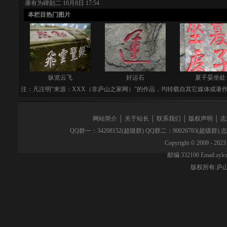
·
康有为碑刻二
10月8日 17:54
本栏目热门图片
纵览云飞
好运石
夏子晏坐处
注：凡注明“来源：XXX（非庐山之家网）”的作品，均转载自其它媒体或著
网站简介
│
关于站长
│
联系我们
│
版权声明
│
志
QQ群一：34208152(超级群) QQ群二：90026783(超级群)
Copyright © 2009 - 2023 
邮编:332100 Email:z
版权所有:
庐