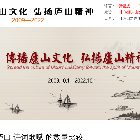
语言：
繁體版
宗旨：
【 传播庐山
口号：
【庐山之家 
-庐山-诗词歌赋 的数量比较