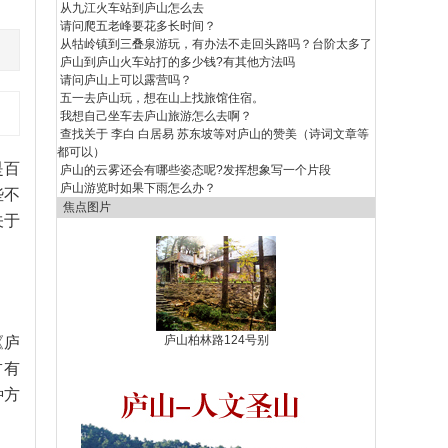
从九江火车站到庐山怎么去
请问爬五老峰要花多长时间？
从牯岭镇到三叠泉游玩，有办法不走回头路吗？台阶太多了
庐山到庐山火车站打的多少钱?有其他方法吗
请问庐山上可以露营吗？
五一去庐山玩，想在山上找旅馆住宿。
我想自己坐车去庐山旅游怎么去啊？
查找关于 李白 白居易 苏东坡等对庐山的赞美（诗词文章等
都可以）
是百
庐山的云雾还会有哪些姿态呢?发挥想象写一个片段
庐山游览时如果下雨怎么办？
些不
焦点图片
关于
庐山柏林路124号别
《庐
占有
种方