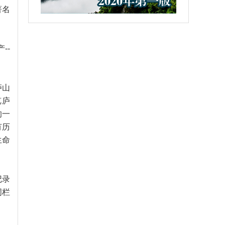
著名
--
庐山
览庐
的一
有历
生命
记录
词栏