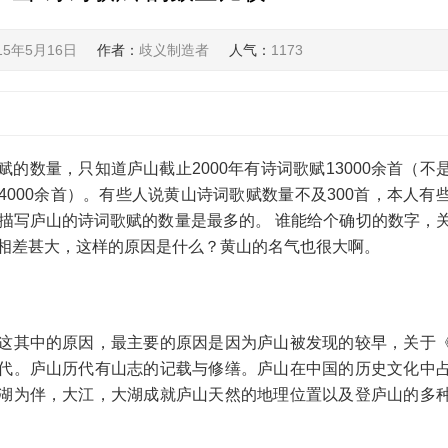
15年5月16日
作者：
歧义制造者
人气：
1173
的数量，只知道庐山截止2000年有诗词歌赋13000余首（不
000余首）。有些人说黄山诗词歌赋数量不及300首，本人有
中描写庐山的诗词歌赋的数量是最多的。 谁能给个确切的数字，
量相差甚大，这样的原因是什么？黄山的名气也很大啊。
这其中的原因，最主要的原因是因为庐山被发现的较早，关于
代。庐山历代有山志的记载与修缮。庐山在中国的历史文化中
湖为伴，大江，大湖成就庐山天然的地理位置以及登庐山的多
。