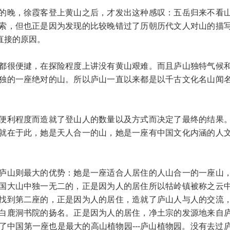
的晚，徐霞客登上黄山之后，才发出这种感叹：五岳归来不看
索，但也正是因为发现的比较晚错过了历朝历代文人对山的描
直接的原因。
都很便揵，在探险程度上讲没有黄山艰难。而且庐山独特气候
独的一座绝对的山。所以庐山一直以来都是以千古文化名山闻
便利程度而造就了登山人的数量以及方式而决定了最终的结果
就在于此，她是天人合一的山，她是一座有中国文化内涵的人
庐山则最大的优势：她是一座适合人居住的人山合一的一座山
国大山中独一无二的，正是因为人的居住所以牯岭镇被称之云
找到第二座的，正是因为人的居住，造就了庐山人与人的交流
白鹿洞书院的扬名。正是因为人的居住，净土宗的发源地来自
中国第一座也是最大的高山植物园---庐山植物园。没有去过