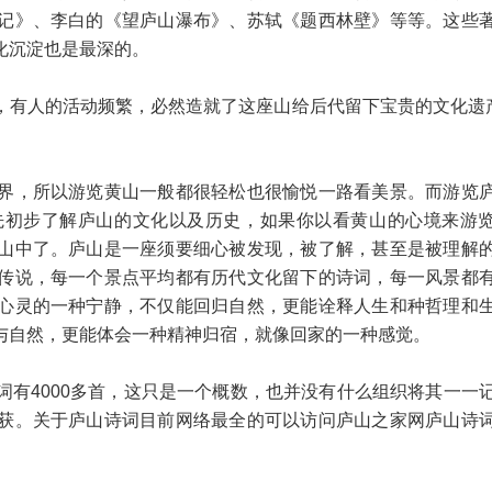
记》、李白的《望庐山瀑布》、苏轼《题西林壁》等等。这些
化沉淀也是最深的。
有人的活动频繁，必然造就了这座山给后代留下宝贵的文化遗产
界，所以游览黄山一般都很轻松也很愉悦一路看美景。而游览
先初步了解庐山的文化以及历史，如果你以看黄山的心境来游
山中了。庐山是一座须要细心被发现，被了解，甚至是被理解
传说，每一个景点平均都有历代文化留下的诗词，每一风景都
心灵的一种宁静，不仅能回归自然，更能诠释人生和种哲理和
与自然，更能体会一种精神归宿，就像回家的一种感觉。
有4000多首，这只是一个概数，也并没有什么组织将其一一
获。关于庐山诗词目前网络最全的可以访问庐山之家网庐山诗