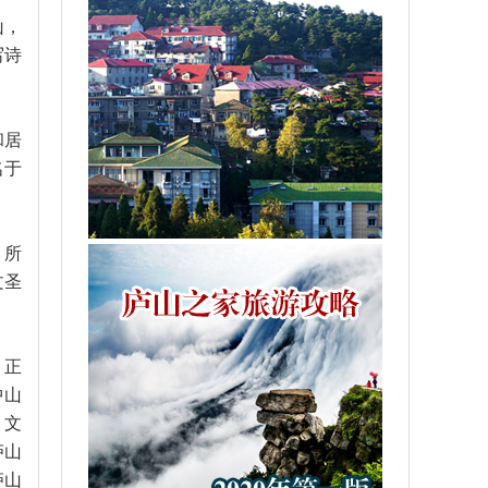
山，
写诗
和居
名于
。所
文圣
，正
中山
，文
庐山
庐山